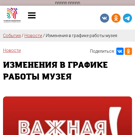
n
n
n
n
n
n
n
n
n
n
События
/
Новости
/
Изменения в графике работы музея
Новости
Поделиться:
ИЗМЕНЕНИЯ В ГРАФИКЕ
РАБОТЫ МУЗЕЯ