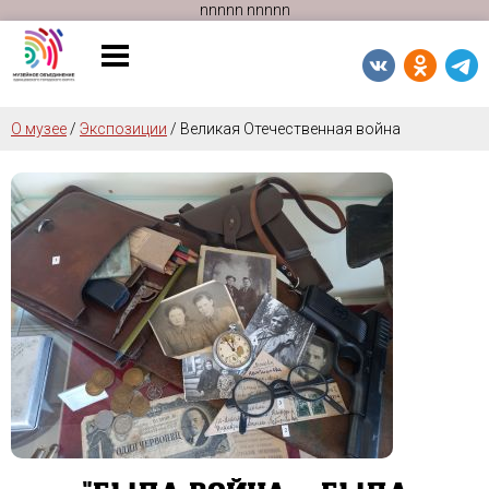
n
n
n
n
n
n
n
n
n
n
О музее
/
Экспозиции
/
Великая Отечественная война