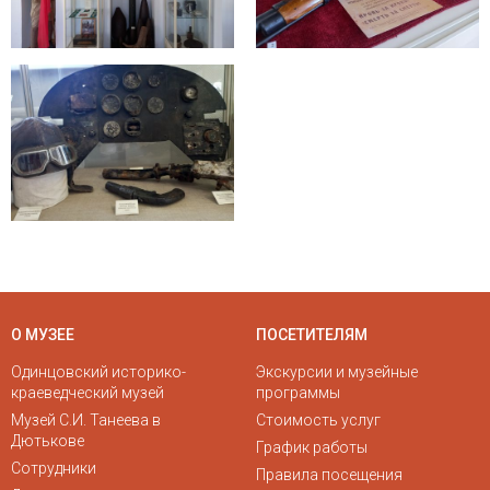
О МУЗЕЕ
ПОСЕТИТЕЛЯМ
Одинцовский историко-
Экскурсии и музейные
краеведческий музей
программы
Музей С.И. Танеева в
Стоимость услуг
Дютькове
График работы
Сотрудники
Правила посещения