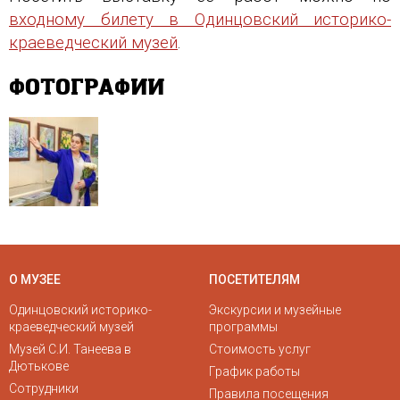
входному билету в Одинцовский историко-
краеведческий музей
.
ФОТОГРАФИИ
О МУЗЕЕ
ПОСЕТИТЕЛЯМ
Одинцовский историко-
Экскурсии и музейные
краеведческий музей
программы
Музей С.И. Танеева в
Стоимость услуг
Дютькове
График работы
Сотрудники
Правила посещения