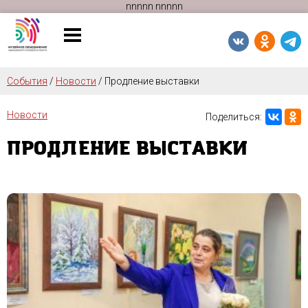
n
n
n
n
n
n
n
n
n
n
События
/
Новости
/
Продление выставки
Новости
Поделиться:
ПРОДЛЕНИЕ ВЫСТАВКИ