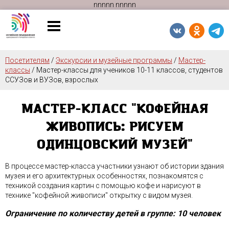
n
n
n
n
n
n
n
n
n
n
Посетителям
/
Экскурсии и музейные программы
/
Мастер-
классы
/
Мастер-классы для учеников 10-11 классов, студентов
ССУЗов и ВУЗов, взрослых
МАСТЕР-КЛАСС "КОФЕЙНАЯ
ЖИВОПИСЬ: РИСУЕМ
ОДИНЦОВСКИЙ МУЗЕЙ"
В процессе мастер-класса участники узнают об истории здания
музея и его архитектурных особенностях, познакомятся с
техникой создания картин с помощью кофе и нарисуют в
технике "кофейной живописи" открытку с видом музея.
Ограничение по количеству детей в группе: 10 человек