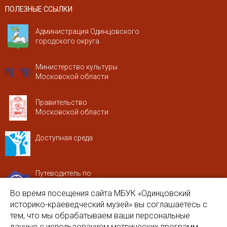
ПОЛЕЗНЫЕ ССЫЛКИ
Администрация Одинцовского
городского округа
Министерство культуры
Московской области
Правительство
Московской области
Доступная среда
Путеводитель по
Московской области
Во время посещения сайта МБУК «Одинцовский
историко-краеведческий музей» вы соглашаетесь с
Портал Одинцовского городского
тем, что мы обрабатываем ваши персональные
округа Культурное наследие
данные с использованием метрических программ.