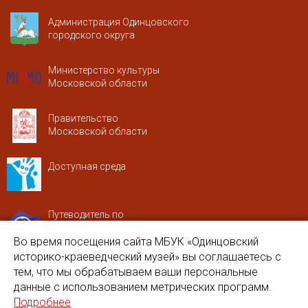
Администрация Одинцовского
городского округа
Министерство культуры
Московской области
Правительство
Московской области
Доступная среда
Путеводитель по
Московской области
Во время посещения сайта МБУК «Одинцовский
историко-краеведческий музей» вы соглашаетесь с
Портал Одинцовского городского
тем, что мы обрабатываем ваши персональные
округа Культурное наследие
данные с использованием метрических программ.
Подробнее