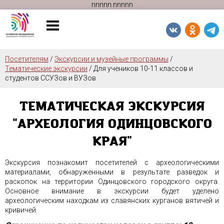
n
n
n
n
n
n
n
n
n
n
Посетителям
/
Экскурсии и музейные программы
/
Тематические экскурсии
/
Для учеников 10-11 классов и
студентов ССУЗов и ВУЗов
ТЕМАТИЧЕСКАЯ ЭКСКУРСИЯ
"АРХЕОЛОГИЯ ОДИНЦОВСКОГО
КРАЯ"
Экскурсия познакомит посетителей с археологическими
материалами, обнаруженными в результате разведок и
раскопок на территории Одинцовского городского округа.
Основное внимание в экскурсии будет уделено
археологическим находкам из славянских курганов вятичей и
кривичей.