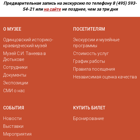
Предварительная запись на экскурсию по телефону 8 (495) 593-
54-21
или
на сайте
не позднее, чем за три дня
О МУЗЕЕ
ПОСЕТИТЕЛЯМ
Одинцовский историко-
Экскурсии и музейные
краеведческий музей
программы
Музей С.И. Танеева в
Стоимость услуг
Дютькове
График работы
Сотрудники
Правила посещения
Документы
Независимая оценка качества
Экспозиции
СМИ о нас
СОБЫТИЯ
КУПИТЬ БИЛЕТ
Новости
Бронирование
Выставки
Мероприятия