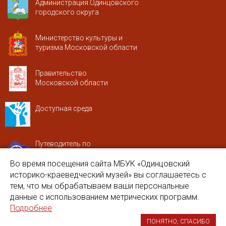
Администрация Одинцовского
городского округа
Министерство культуры и
туризма Московской области
Правительство
Московской области
Доступная среда
Путеводитель по
Московской области
Во время посещения сайта МБУК «Одинцовский
историко-краеведческий музей» вы соглашаетесь с
Портал Одинцовского городского
тем, что мы обрабатываем ваши персональные
округа Культурное наследие
данные с использованием метрических программ.
Подробнее
© 2026. МБУК «Музейное Объединение»
ПОНЯТНО, СПАСИБО